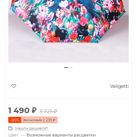
Valigetti
1 490
₽
3 725
₽
-
60
%
Экономия
2 235
₽
Нашли дешевле?
Цвет
—
Возможные варианты расцветки