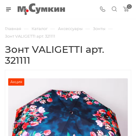
0
—
—
—
—
Главная
Каталог
Аксессуары
Зонты
Зонт VALIGETTI арт. 321111
Зонт VALIGETTI арт.
321111
Акция