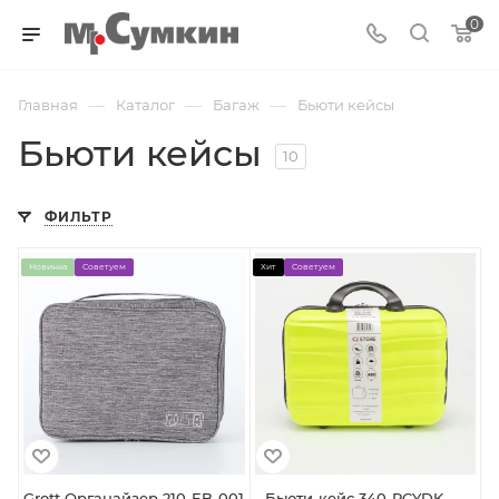
0
—
—
—
Главная
Каталог
Багаж
Бьюти кейсы
Бьюти кейсы
10
ФИЛЬТР
Новинка
Советуем
Хит
Советуем
Grott Органайзер 210-EB-001
- Бьюти-кейс 340-PCYDK