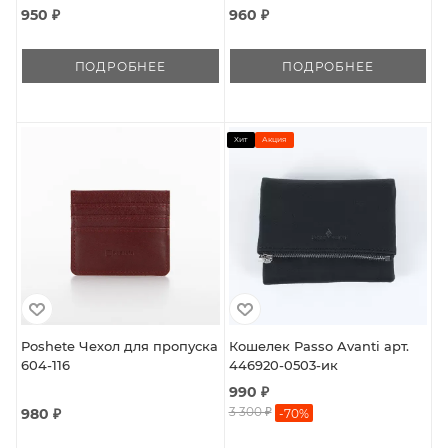
950 ₽
960 ₽
ПОДРОБНЕЕ
ПОДРОБНЕЕ
Хит
Акция
Poshete Чехол для пропуска
Кошелек Passo Avanti арт.
604-116
446920-0503-ик
990 ₽
3 300 ₽
980 ₽
-
70
%