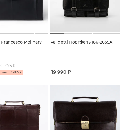
Francesco Molinary
Valigetti Портфель 186-2655A
22 475
₽
19 990
₽
номия
13 485
₽