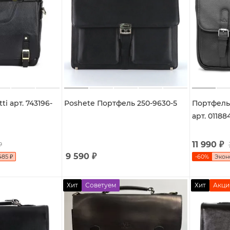
ti арт. 743196-
Poshete Портфель 250-9630-5
Портфель 
арт. 01188
11 990
₽
₽
9 590
₽
485
₽
-
60
%
Эко
Хит
Советуем
Хит
Акци