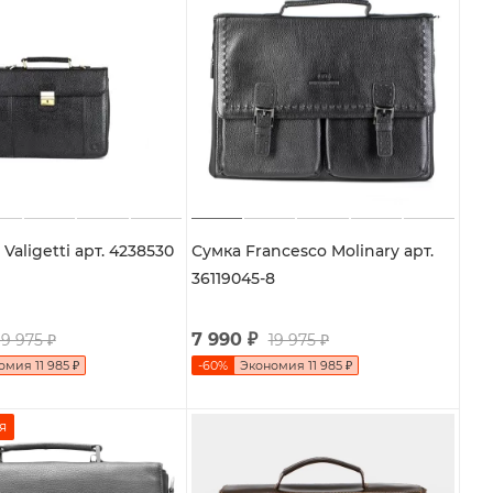
Valigetti арт. 4238530
Сумка Francesco Molinary арт.
36119045-8
7 990
₽
19 975
₽
19 975
₽
номия
11 985
₽
-
60
%
Экономия
11 985
₽
я