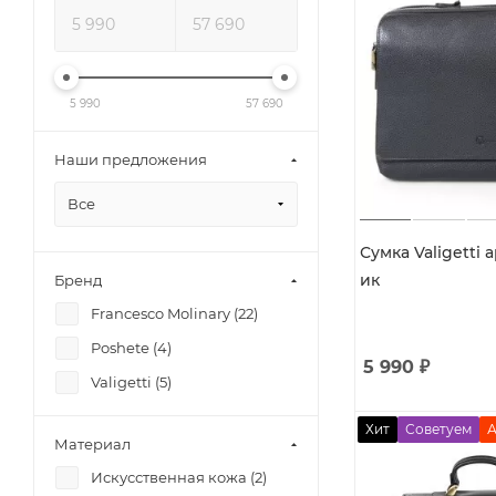
5 990
57 690
Наши предложения
Все
Сумка Valigetti а
ик
Бренд
Francesco Molinary (
22
)
Poshete (
4
)
5 990
₽
Valigetti (
5
)
Хит
Советуем
А
Материал
Искусственная кожа (
2
)