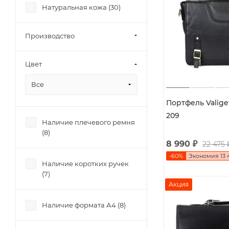
Натуральная кожа (
30
)
Производство
Цвет
Все
Портфель Valiget
209
Наличие плечевого ремня
(
8
)
8 990
₽
22 475
-
60
%
Экономия
13 
Наличие коротких ручек
(
7
)
Акция
Наличие формата А4 (
8
)