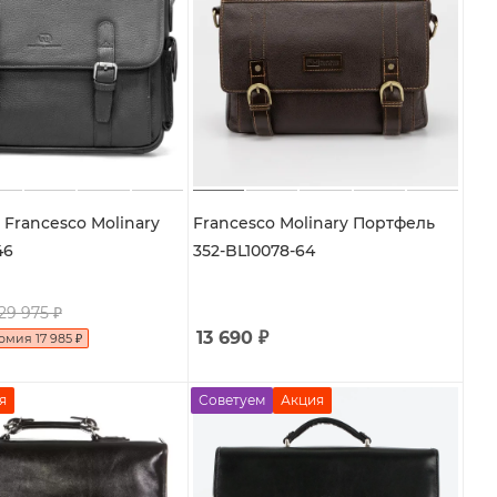
Francesсo Molinary
Francesco Molinary Портфель
46
352-BL10078-64
29 975
₽
13 690
₽
номия
17 985
₽
я
Советуем
Акция