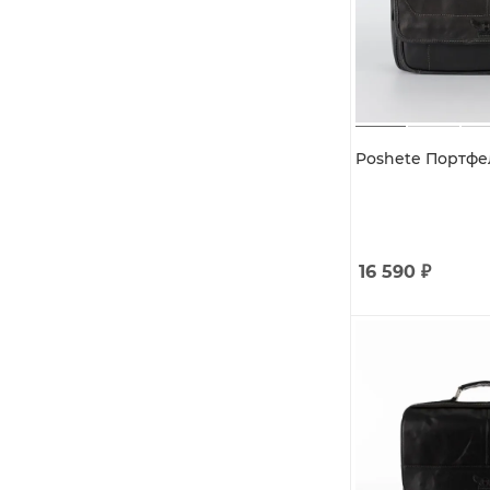
Poshete Портфел
16 590
₽