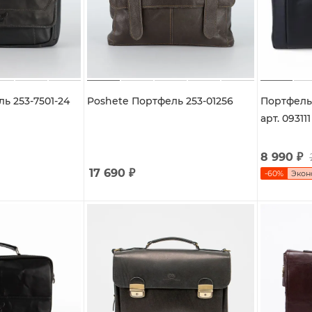
ь 253-7501-24
Poshete Портфель 253-01256
Портфель 
арт. 093111
8 990
₽
17 690
₽
-
60
%
Эко