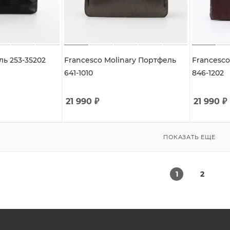
ь 253-35202
Francesco Molinary Портфель
Francesco
641-1010
846-1202
21 990
₽
21 990
₽
ПОКАЗАТЬ ЕЩЕ
1
2