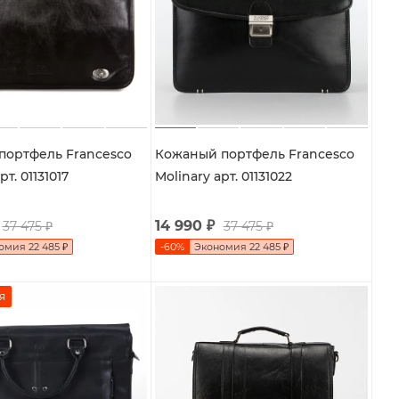
портфель Francesco
Кожаный портфель Francesco
рт. 01131017
Molinary арт. 01131022
14 990
₽
37 475
₽
37 475
₽
номия
22 485
₽
-
60
%
Экономия
22 485
₽
я