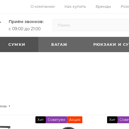
О компании
Как купить
Бренды
Роз
Приём звонков:
с 09:00 до 21:00
CУМКИ
БАГАЖ
РЮКЗАКИ И С
цены
Хит
Советуем
Акция
Хит
Сове