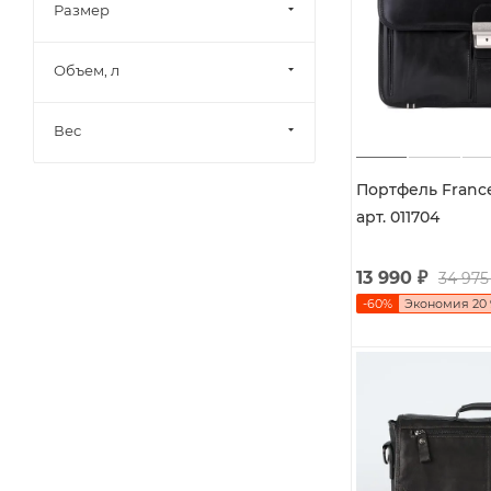
Размер
Объем, л
Вес
Портфель France
арт. 011704
13 990
₽
34 975
-
60
%
Экономия
20