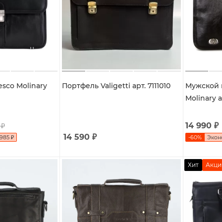
sco Molinary
Портфель Valigetti арт. 7111010
Мужской 
Molinary а
14 990
₽
₽
14 590
₽
 985
₽
-
60
%
Эко
Хит
Акци