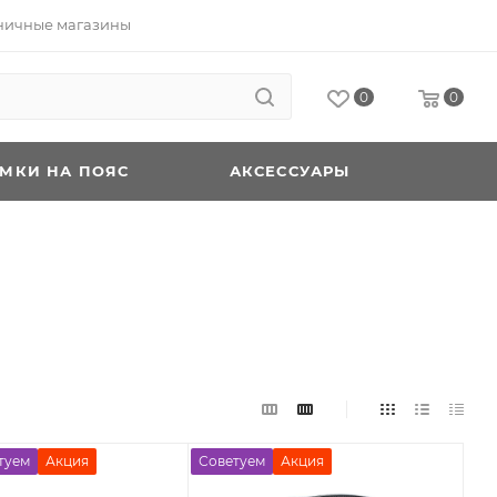
ничные магазины
0
0
УМКИ НА ПОЯС
АКСЕССУАРЫ
туем
Акция
Советуем
Акция