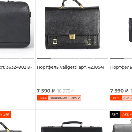
рт. 3632498219-
Портфель Valigetti арт. 4238541
Портфель 
7 590
₽
7 990
₽
18 975
₽
-
60
%
Экономия
11 385
₽
-
60
%
Эко
кция
Хит
Акци