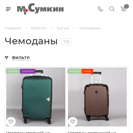
0
—
—
—
Главная
Каталог
Багаж
Чемоданы
Чемоданы
125
ФИЛЬТР
Новинка
Советуем
Новинка
Акция
Чемодан средний на
Чемодан маленький на