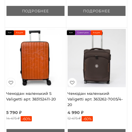
ПОДРОБНЕЕ
ПОДРОБНЕЕ
Хит
Акция
Хит
Советуем
Акция
Чемодан маленький S
Чемодан маленький
Valigetti арт. 383152411-20
Valigetti арт. 363262-7005/4-
20
5 790 ₽
4 990 ₽
14 475 ₽
12 475 ₽
-
60
%
-
60
%