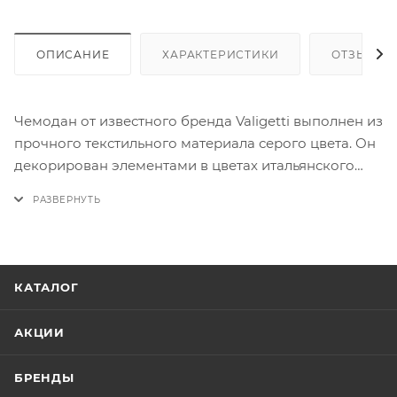
ОПИСАНИЕ
ХАРАКТЕРИСТИКИ
ОТЗЫВЫ
Чемодан от известного бренда Valigetti выполнен из
прочного текстильного материала серого цвета. Он
декорирован элементами в цветах итальянского
флага, что придаёт ему особый шарм.
Эта модель оснащена четырьмя сдвоенными
прорезиненными съёмными колёсами, которые
обеспечивают комфортное передвижение.
КАТАЛОГ
Выдвижная ручка и две ручки, укреплённые
хольнитенами, обеспечивают удобство в
АКЦИИ
использовании. На дне чемодана расположена
ручка-держатель, а сбоку — ножки-опоры, которые
БРЕНДЫ
придают дополнительную устойчивость.