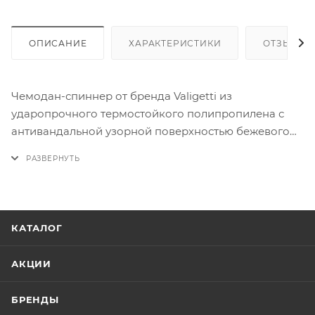
ОПИСАНИЕ
ХАРАКТЕРИСТИКИ
ОТЗЫВЫ
Чемодан-спиннер от бренда Valigetti из
ударопрочного термостойкого полипропилена с
антивандальной узорной поверхностью бежевого
цвета. Модель на четырех сдвоенных пластиковых
колесах с выдвижной ручкой, ручкой-переноской
сверху. Закрывается молнией №8 «антивор»,
установлен кодовый замок, встроенный в корпус.
Внутри: фирменная подкладка, в одной части
КАТАЛОГ
перекрестные ремни для фиксации багажа, в другой
— клапан-разделитель на молнии, карман-сетка и
АКЦИИ
карман на молнии.
*Ручная кладь — это вещи, которые можно взять с
БРЕНДЫ
собой в салон самолёта. Обычно её размещают на