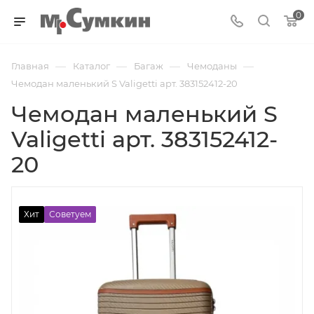
0
—
—
—
—
Главная
Каталог
Багаж
Чемоданы
Чемодан маленький S Valigetti арт. 383152412-20
Чемодан маленький S
Valigetti арт. 383152412-
20
Хит
Советуем