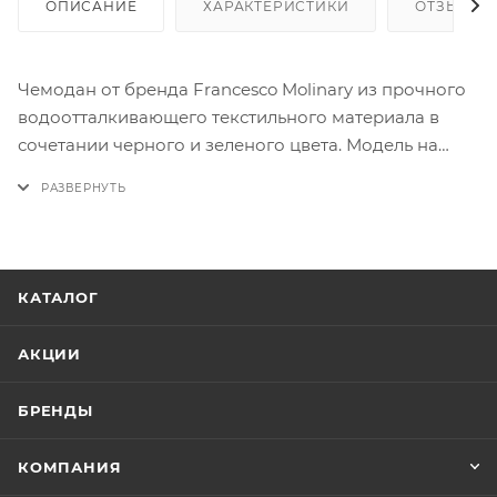
ОПИСАНИЕ
ХАРАКТЕРИСТИКИ
ОТЗЫВЫ
Чемодан от бренда Francesco Molinary из прочного
водоотталкивающего текстильного материала в
сочетании черного и зеленого цвета. Модель на
двух пластиковых колесах, утопленных в корпус, с
телескопической ручкой, ножками для
устойчивости, а также ручками-переносками: сверху,
сбоку, снизу. Имеется 2 кармана на молнии.
Закрывается антивандальной молнией №10,
КАТАЛОГ
имеется утопленный кодовый замок TSA. Внутри:
фирменная подкладка, в одной части — ремни для
АКЦИИ
фиксации багажа, в другой — отделение с клапаном
на молнии. Особенность чемодана — быстрый
БРЕНДЫ
доступ к вещам: передний карман соединён с
основным отделением.
КОМПАНИЯ