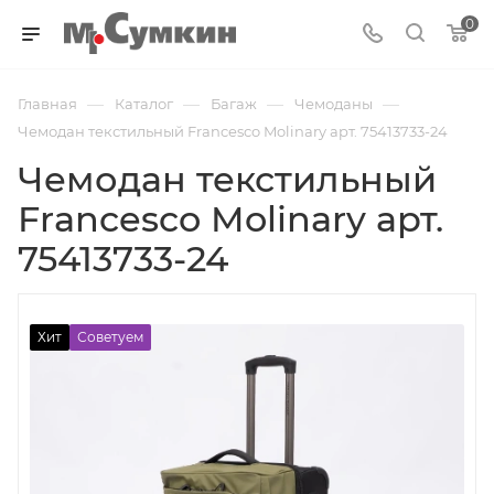
0
—
—
—
—
Главная
Каталог
Багаж
Чемоданы
Чемодан текстильный Francesco Molinary арт. 75413733-24
Чемодан текстильный
Francesco Molinary арт.
75413733-24
Хит
Советуем