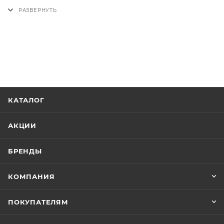
Внутри открытый карман и карман на молнии;
По бокам сумки располагаются карманы на
молнии;
Сзади карман на молнии;
Плечевой ремень съемный, регулируется по
длине;
На дне сумки металлические ножки для
КАТАЛОГ
предотвращения истирания.
АКЦИИ
БРЕНДЫ
КОМПАНИЯ
ПОКУПАТЕЛЯМ