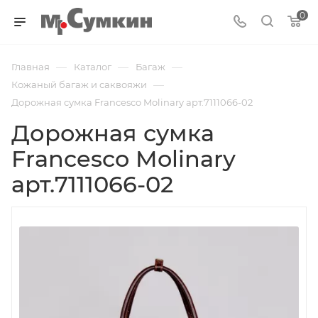
0
—
—
—
Главная
Каталог
Багаж
—
Кожаный багаж и саквояжи
Дорожная сумка Francesco Molinary арт.7111066-02
Дорожная сумка
Francesco Molinary
арт.7111066-02