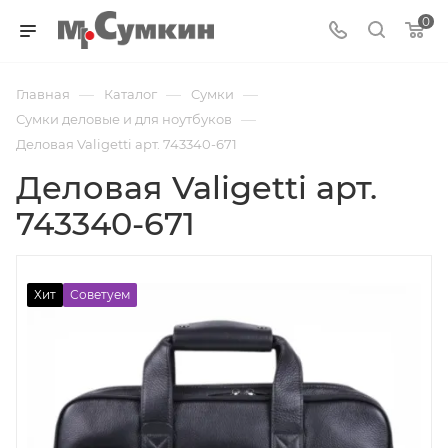
0
—
—
—
Главная
Каталог
Cумки
—
Сумки деловые и для ноутбуков
Деловая Valigetti арт. 743340-671
Деловая Valigetti арт.
743340-671
Хит
Советуем