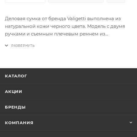
Деловая сумка от бренда Valigetti выполнена из
натуральной кожи черного цвета. Модель с двумя
ручками и съемным плечевым ремнем из
текстильного материала. Два отделения на молнии.
Внутри: фирменная подкладка, накладной карман с
уплотненной стенкой для ноутбука, карман на
молнии, накладной карман. На лицевой стороне
расположен карман с клапаном на магнитах, на
КАТАЛОГ
задней стороне расположен карман быстрого
доступа на молнии.
АКЦИИ
БРЕНДЫ
КОМПАНИЯ