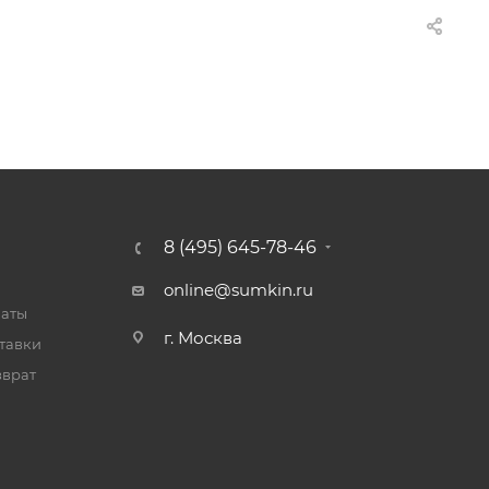
8 (495) 645-78-46
online@sumkin.ru
латы
г. Москва
тавки
зврат