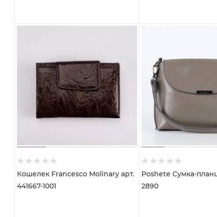
Кошелек Francesco Molinary арт.
Poshete Сумка-планш
441667-1001
2890