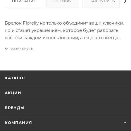
ОПИСАНИЕ
ОТЗЫВЫ
КАК КУПИТЬ
Брелок Fiorelly не только объединит ваши ключики,
но и станет украшением, которое будет радовать
вас при каждом использовании, а еще это всегда
небольшой презент по поводу и без. Брелок с
классическим кольцом из металла, с силиконовой
петлёй голубого цвета и подвеской в виде
дельфина.
КАТАЛОГ
АКЦИИ
БРЕНДЫ
КОМПАНИЯ