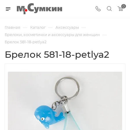
0
—
—
—
Главная
Каталог
Аксессуары
—
Брелоки, косметички и аксессуары для женщин
Брелок 581-18-petlya2
Брелок 581-18-petlya2