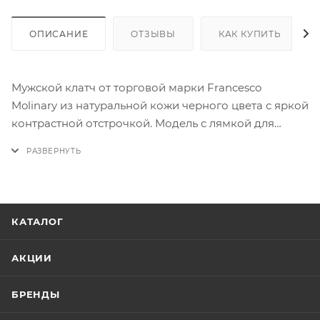
ОПИСАНИЕ
ОТЗЫВЫ
КАК КУПИТЬ
Мужской клатч от торговой марки Francesco
Molinary из натуральной кожи черного цвета с яркой
контрастной отстрочкой. Модель с лямкой для
ношения на запястье, съемным ремешком на
запястье. Отделение на молнии по трем сторонам,
что обеспечивает удобный доступ. Внутри:
фирменная подкладка, три отсека, карман на
молнии, карманы для карт.
КАТАЛОГ
АКЦИИ
БРЕНДЫ