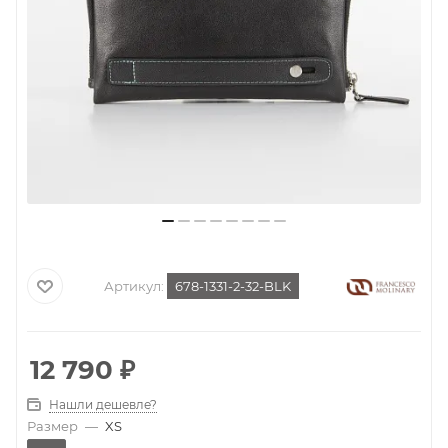
Артикул:
678-1331-2-32-BLK
12 790
₽
Нашли дешевле?
Размер
—
XS