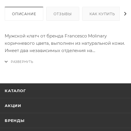
ОПИСАНИЕ
ОТЗЫВЫ
КАК КУПИТЬ
Мужской клатч от бренда Francesco Molinary
коричневого цвета, выполнен из натуральной кожи.
Имеет два независимых отделения на
металлических молниях. Внутри - карман на
молнии. С лицевой стороны - карман с клапаном. На
задней стороне - карман на молнии и лямка для
ношения на тыльной стороне ладони.
КАТАЛОГ
АКЦИИ
БРЕНДЫ