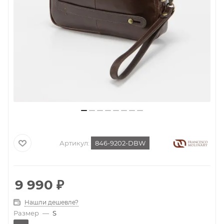
Артикул:
846-9202-DBW
9 990
₽
Нашли дешевле?
Размер
—
S