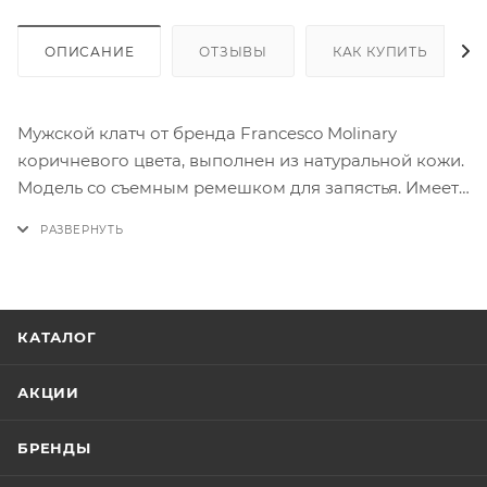
ОПИСАНИЕ
ОТЗЫВЫ
КАК КУПИТЬ
Мужской клатч от бренда Francesco Molinary
коричневого цвета, выполнен из натуральной кожи.
Модель со съемным ремешком для запястья. Имеет
одно отделение на молнии. Внутри - текстильная
подкладка, карман на молнии, накладной карман. С
лицевой стороны - накладной карман.
КАТАЛОГ
АКЦИИ
БРЕНДЫ