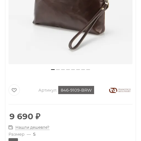
Артикул:
846-9109-BRW
9 690
₽
Нашли дешевле?
Размер
—
S