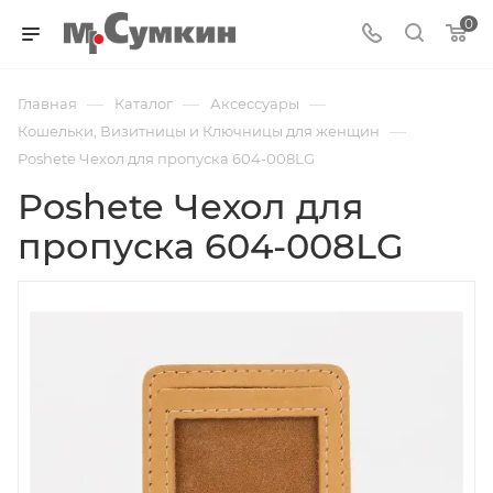
0
—
—
—
Главная
Каталог
Аксессуары
—
Кошельки, Визитницы и Ключницы для женщин
Poshete Чехол для пропуска 604-008LG
Poshete Чехол для
пропуска 604-008LG