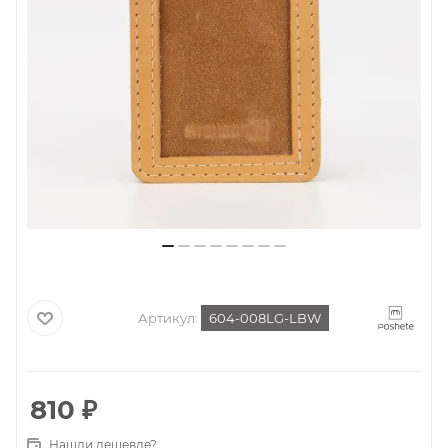
Артикул:
604-008LG-LBW
810
₽
Нашли дешевле?