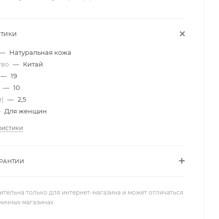
СТИКИ
—
Натуральная кожа
тво
—
Китай
—
19
)
—
10
м)
—
2,5
—
Для женщин
ристики
АРАНТИИ
ительна только для интернет-магазина и может отличаться
зничных магазинах