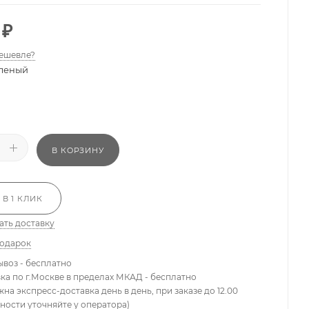
₽
ешевле?
леный
В КОРЗИНУ
 В 1 КЛИК
ать доставку
подарок
ывоз - бесплатно
вка по г.Москве в пределах МКАД - бесплатно
жна экспресс-доставка день в день, при заказе до 12.00
ности уточняйте у оператора)