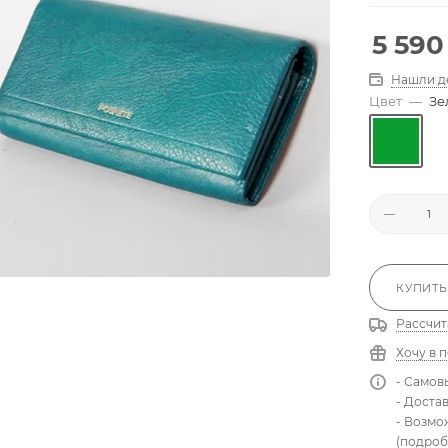
5 590
Нашли д
Цвет
—
Зе
КУПИТЬ
Рассчит
Хочу в 
- Самов
- Доста
- Возмо
(подроб