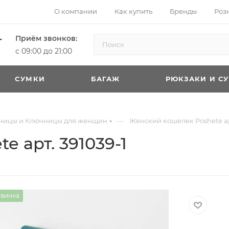
О компании
Как купить
Бренды
Роз
Приём звонков:
с 09:00 до 21:00
CУМКИ
БАГАЖ
РЮКЗАКИ И С
—
тницы и Ключницы для женщин
Женский кошелек Poshete арт
 арт. 391039-1
винка