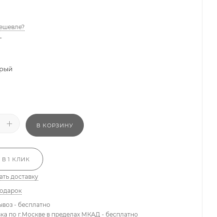
ешевле?
-
рый
В КОРЗИНУ
 В 1 КЛИК
ать доставку
подарок
ывоз - бесплатно
вка по г.Москве в пределах МКАД - бесплатно