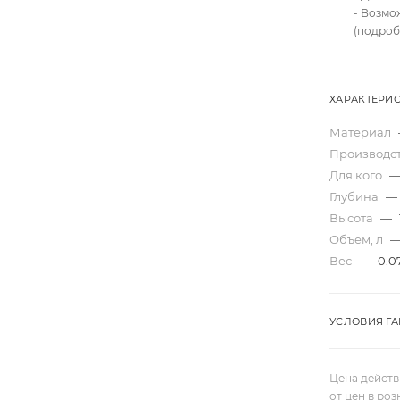
- Возмо
(подроб
ХАРАКТЕРИ
Материал
Производс
Для кого
Глубина
—
Высота
—
Объем, л
Вес
—
0.0
УСЛОВИЯ Г
Цена действ
от цен в ро