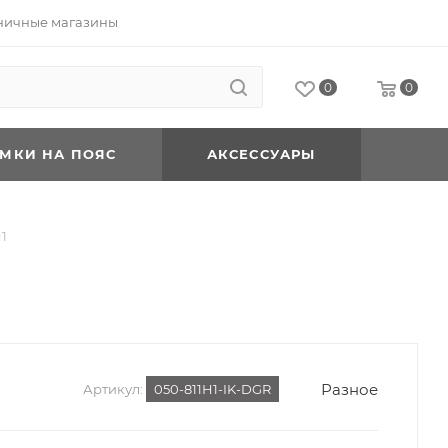
ничные магазины
0
0
УМКИ НА ПОЯС
АКСЕССУАРЫ
1
Разное
Артикул:
050-811H1-IK-DGR