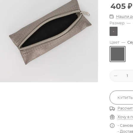
405
₽
Нашли д
Размер
—
-
Цвет
—
Се
КУПИТЬ
Рассчит
Хочу в 
- Самов
- Доста