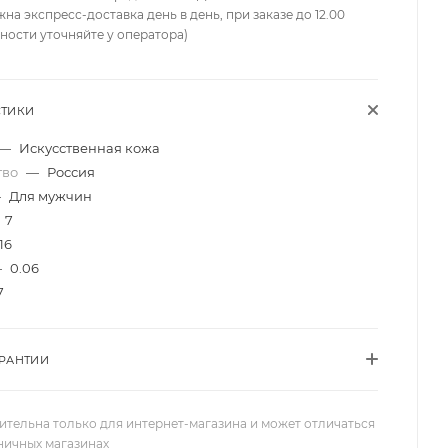
жна экспресс-доставка день в день, при заказе до 12.00
ности уточняйте у оператора)
СТИКИ
—
Искусственная кожа
тво
—
Россия
—
Для мужчин
7
16
—
0.06
7
АРАНТИИ
ительна только для интернет-магазина и может отличаться
зничных магазинах