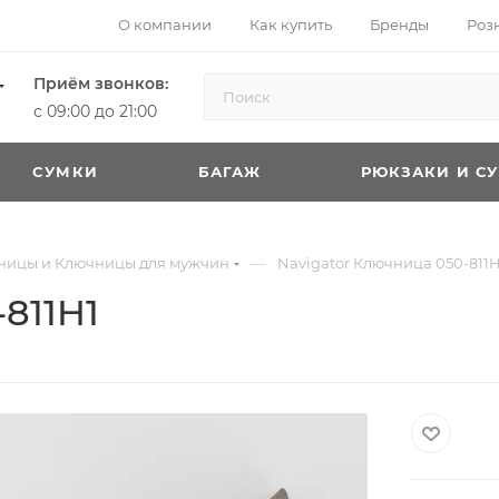
О компании
Как купить
Бренды
Роз
Приём звонков:
с 09:00 до 21:00
CУМКИ
БАГАЖ
РЮКЗАКИ И С
—
ницы и Ключницы для мужчин
Navigator Ключница 050-811H
811H1