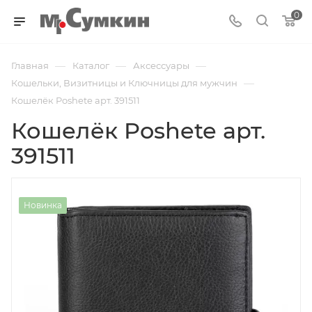
0
—
—
—
Главная
Каталог
Аксессуары
—
Кошельки, Визитницы и Ключницы для мужчин
Кошелёк Poshete арт. 391511
Кошелёк Poshete арт.
391511
Новинка