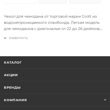
Чехол для чемодана от торговой марки Grott из
водонепроницаемого спанбонда. Легкая модель
для чемоданов с диагональю от 22 до 26 дюймов;
снизу застегивается на липучку, имеет прорези для
ручек багажа по бокам и сверху. Дорожный
аксессуар поможет предохранить багаж от
загрязнений, вскрытий и мелких повреждений.
Размер: M.
КАТАЛОГ
АКЦИИ
БРЕНДЫ
КОМПАНИЯ