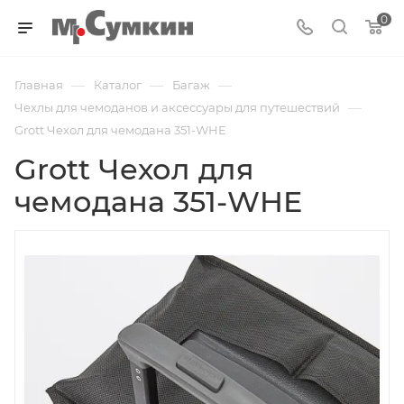
0
—
—
—
Главная
Каталог
Багаж
—
Чехлы для чемоданов и аксессуары для путешествий
Grott Чехол для чемодана 351-WHE
Grott Чехол для
чемодана 351-WHE