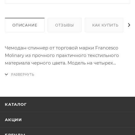
ОПИСАНИЕ
ОТЗЫВЫ
КАК КУПИТЬ
Чемодан-спиннер от торговой марки Francesco
Molinary из прочного практичного текстильного
материала черного цвета. Модель на четырех
сдвоенных колесах, с выдвижной ручкой с кнопкой,
ручками-переносками сверху и сбоку. Закрывается
крупной молнией, имеется кодовый замок TSA,
утопленный в корпус. Внутри: фирменная
подкладка, в глубоком отделении - фиксирующие
КАТАЛОГ
ремни для багажа, на крышке - два кармана на
молнии, в том числе карман-сетка. Верхние углы
АКЦИИ
защищены прорезиненными накладками. Имеется
раздвижка на молнии для увеличения объема. На