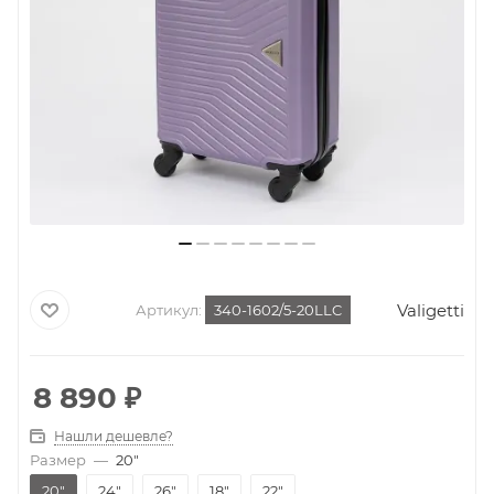
Valigetti
Артикул:
340-1602/5-20LLC
8 890
₽
Нашли дешевле?
Размер
—
20"
20"
24"
26"
18"
22"