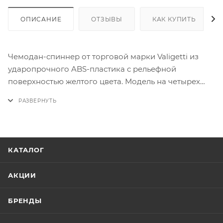
ОПИСАНИЕ
ОТЗЫВЫ
КАК КУПИТЬ
Чемодан-спиннер от торговой марки Valigetti из
ударопрочного ABS-пластика с рельефной
поверхностью желтого цвета. Модель на четырех
съемных пластиковых колесах, с выдвижной ручкой,
ручками-переносками сверху и сбоку, ножками-
опорами сбоку. Имеется кодовый замок. Отделение
на молнии с двумя встречными бегунками с ушками
для навесного замка, не входящего в комплект.
КАТАЛОГ
Внутри: фирменная подкладка. В одном отделении -
разделитель на молнии и карман-сетка на молнии, в
АКЦИИ
другом - перекрестные ремни для фиксации багажа.
БРЕНДЫ