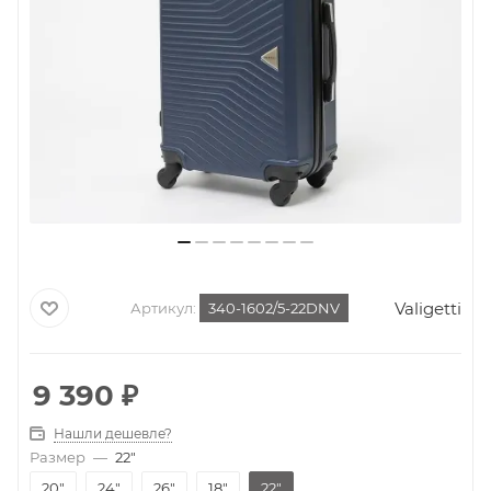
Valigetti
Артикул:
340-1602/5-22DNV
9 390
₽
Нашли дешевле?
Размер
—
22"
20"
24"
26"
18"
22"