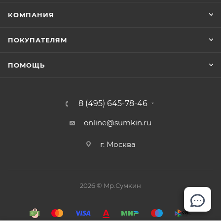
стоящего кресла. Размер, вес, а также другие
КОМПАНИЯ
требования к ручной клади устанавливает
перевозчик. Правила у разных авиакомпаний
ПОКУПАТЕЛЯМ
разные, поэтому первым делом нужно свериться с
требованиями авиакомпании, которой вы летите.
ПОМОЩЬ
8 (495) 645-78-46
online@sumkin.ru
г. Москва
2026 © Mр.Сумкин