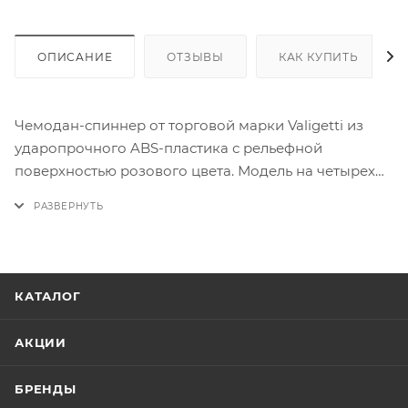
ОПИСАНИЕ
ОТЗЫВЫ
КАК КУПИТЬ
Чемодан-спиннер от торговой марки Valigetti из
ударопрочного ABS-пластика с рельефной
поверхностью розового цвета. Модель на четырех
съемных пластиковых колесах, с выдвижной ручкой
и ручкой-переноской сверху. Имеется кодовый
замок. Отделение на молнии с двумя встречными
бегунками. Внутри: фирменная подкладка. В одном
отделении - разделитель на молнии и карман-сетка
КАТАЛОГ
на молнии, в другом - перекрестные ремни для
фиксации багажа.
АКЦИИ
*Ручная кладь — это вещи, которые можно взять с
собой в салон самолёта. Обычно её размещают на
БРЕНДЫ
багажной полке или под сиденьем впереди