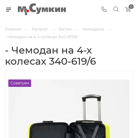
0
—
—
—
—
Главная
Каталог
Багаж
Чемоданы
- Чемодан на 4-х колесах 340-619/6
- Чемодан на 4-х
колесах 340-619/6
Советуем