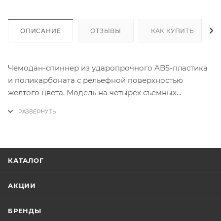
ОПИСАНИЕ
ОТЗЫВЫ
КАК КУПИТЬ
Чемодан-спиннер из ударопрочного ABS-пластика
и поликарбоната с рельефной поверхностью
желтого цвета. Модель на четырех съемных
пластиковых колесах, с выдвижной ручкой, ручкой-
переноской сверху. Закрывается молнией, имеется
кодовый замок. Внутри: фирменная подкладка, в
одной части - клапан-разделитель на молнии, в
другой - перекрестные ремни для фиксации багажа.
КАТАЛОГ
Чемодан подходит под размер ручной клади
большинства авиакомпаний.
АКЦИИ
*Ручная кладь — это вещи, которые можно взять с
собой в салон самолёта. Обычно её размещают на
БРЕНДЫ
багажной полке или под сиденьем впереди