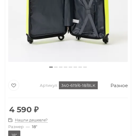
Разное
Артикул:
340-619/6-18/BLK
4 590
₽
Нашли дешевле?
Размер
—
18"
18"