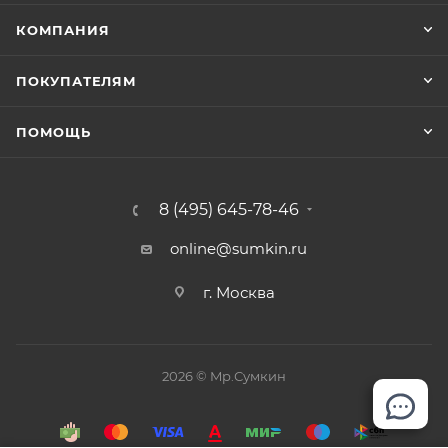
стоящего кресла. Размер, вес, а также другие
КОМПАНИЯ
требования к ручной клади устанавливает
перевозчик. Правила у разных авиакомпаний
ПОКУПАТЕЛЯМ
разные, поэтому первым делом нужно свериться с
требованиями авиакомпании, которой вы летите.
ПОМОЩЬ
8 (495) 645-78-46
online@sumkin.ru
г. Москва
2026 © Mр.Сумкин