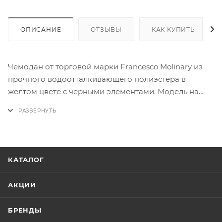
ОПИСАНИЕ
ОТЗЫВЫ
КАК КУПИТЬ
Чемодан от торговой марки Francesco Molinary из
прочного водоотталкивающего полиэстера в
желтом цвете с черными элементами. Модель на
двух прорезиненных колесах, утопленных в корпус,
с выдвижной ручкой с кнопкой ( в сложенном виде
закрывается клапаном на молнии) и
металлическими трубками, плотными набивными
ручками сверху и сбоку. Низ чемодана изготовлен
КАТАЛОГ
из плотного прорезиненного материала. Имеется 2
глубоких боковых кармана, большой откидной
АКЦИИ
карман на лицевой стороне и скрытый карман на
молнии. Закрывается двойной антивандальной
БРЕНДЫ
непромокаемой молнией №8 со встречными