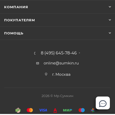
бегунками, имеется кодовый замок. Внутри:
КОМПАНИЯ
фирменная подкладка, в глубоком отделении -
ремни для фиксации багажа, на крышке - карман-
ПОКУПАТЕЛЯМ
сетка на молнии.
ПОМОЩЬ
8 (495) 645-78-46
online@sumkin.ru
г. Москва
2026 © Mр.Сумкин