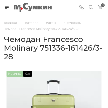
0
—
—
—
—
Главная
Каталог
Багаж
Чемоданы
Чемодан Francesco Molinary 751336-161426/3-28
Чемодан Francesco
Molinary 751336-161426/3-
28
Новинка
Хит