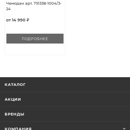
Чемодан арт. 751338-1004/3-
высота без колёс — 54 см.
24
от
14 990 ₽
ПОДРОБНЕЕ
КАТАЛОГ
АКЦИИ
БРЕНДЫ
КОМПАНИЯ