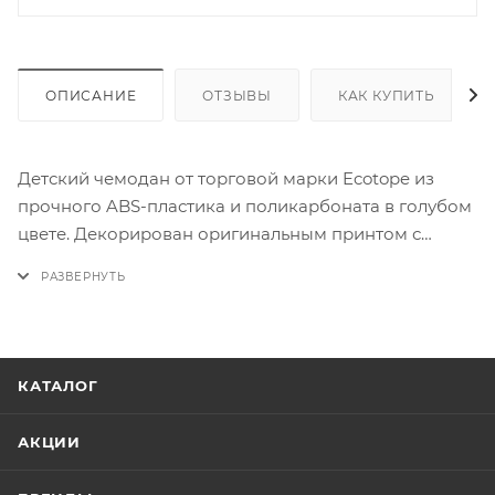
ОПИСАНИЕ
ОТЗЫВЫ
КАК КУПИТЬ
Детский чемодан от торговой марки Ecotope из
прочного ABS-пластика и поликарбоната в голубом
цвете. Декорирован оригинальным принтом с
изображением коалы. Модель на двух светящихся
колесах, с выдвижной металлической ручкой,
удобной ручкой-переноской. Закрывается молнией,
раскрывается на 180 градусов. Внутри: текстильная
подкладка, в одной части: перекрестные ремни для
КАТАЛОГ
фиксации багажа на застежке фастекс, в другой
части – разделитель на молнии, карман-сетка на
АКЦИИ
молнии.
*Ручная кладь — это вещи, которые можно взять с