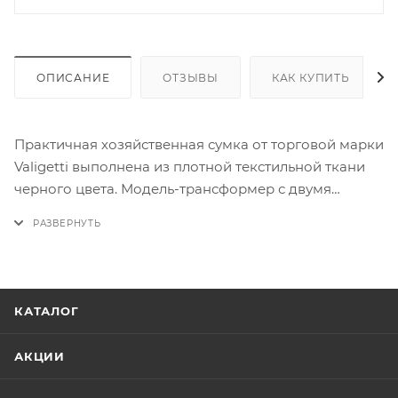
ОПИСАНИЕ
ОТЗЫВЫ
КАК КУПИТЬ
Практичная хозяйственная сумка от торговой марки
Valigetti выполнена из плотной текстильной ткани
черного цвета. Модель-трансформер с двумя
колесами, утопленными в корпус. В сложенном виде
компактна и имеет ручку переноску и карман на
молнии. В разложенном виде возможно два
варианта сложения благодаря раздвижке на
молнии. Сумка с двумя ручками, несъемным
КАТАЛОГ
регулируемым плечевым ремнем. Глубокое
отделение на молнии. На задней стороне - карман
АКЦИИ
на молнии. На дне имеются ножки-держатели.