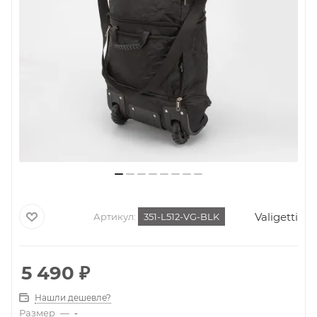
Valigetti
Артикул:
351-L512-VG-BLK
5 490
₽
Нашли дешевле?
Размер
—
-