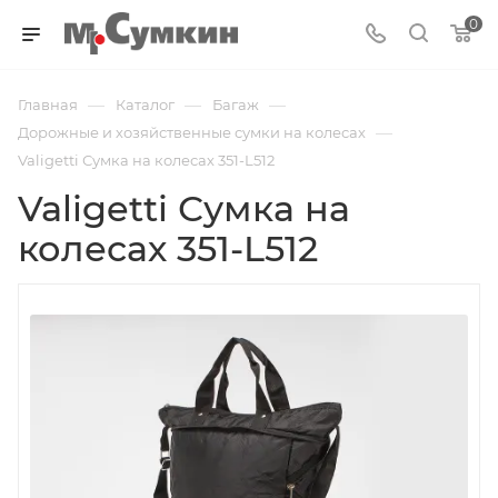
0
—
—
—
Главная
Каталог
Багаж
—
Дорожные и хозяйственные сумки на колесах
Valigetti Сумка на колесах 351-L512
Valigetti Сумка на
колесах 351-L512