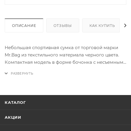
ОПИСАНИЕ
ОТЗЫВЫ
КАК КУПИТЬ
Небольшая спортивная сумка от торговой марки
Mr.Bag из текстильного материала черного цвета.
Компактная модель в форме бочонка с несъемным
регулируемым плечевым ремнем. Отделение на
молнии без подкладки. По бокам: с одной стороны
– ручка, с другой – накладной карман без застежки.
КАТАЛОГ
АКЦИИ