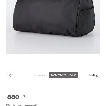
Артикул:
143-C3-05N-BLK
880
₽
Нашли дешевле?