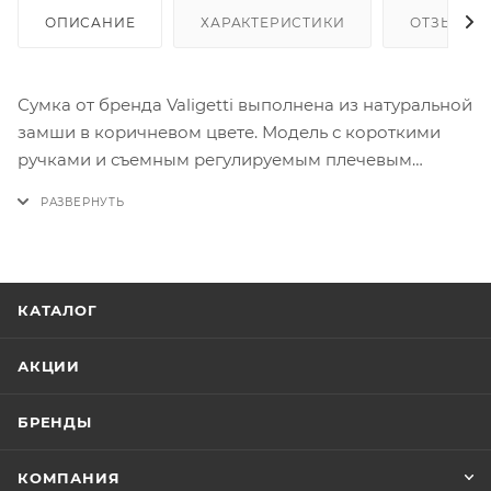
ОПИСАНИЕ
ХАРАКТЕРИСТИКИ
ОТЗЫВЫ
Сумка от бренда Valigetti выполнена из натуральной
замши в коричневом цвете. Модель с короткими
ручками и съемным регулируемым плечевым
ремнем, основное отделение закрывается
клапаном на магнитной кнопке, внутри: отделение
без подклада и карманов. Дно оснащено
металлическими ножками для защиты от износа.
КАТАЛОГ
АКЦИИ
БРЕНДЫ
КОМПАНИЯ