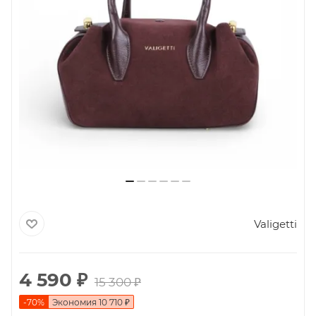
Valigetti
4 590
₽
15 300
₽
-
70
%
Экономия
10 710
₽