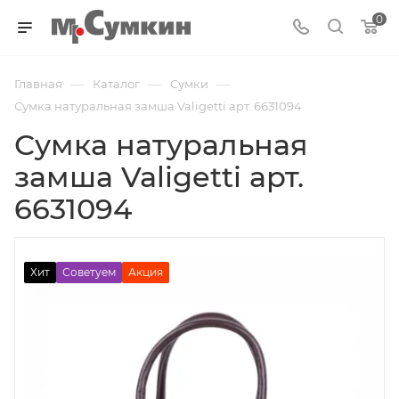
0
—
—
—
Главная
Каталог
Cумки
Сумка натуральная замша Valigetti арт. 6631094
Сумка натуральная
замша Valigetti арт.
6631094
Хит
Советуем
Акция