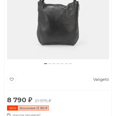
Valigetti
8 790
₽
21 975
₽
-
60
%
Экономия
13 185
₽
Нашли дешевле?