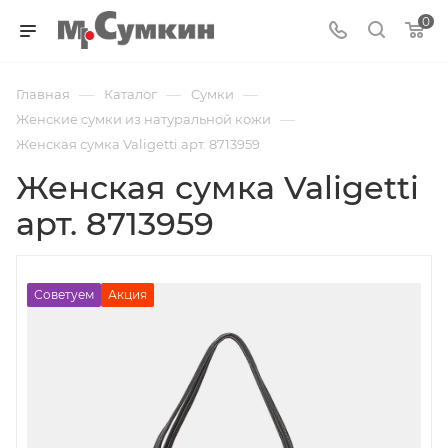
0
—
—
—
Главная
Каталог
Cумки
—
Женские сумки из натуральной кожи
Женская сумка Valigetti арт. 8713959
Женская сумка Valigetti
арт. 8713959
Советуем
Акция