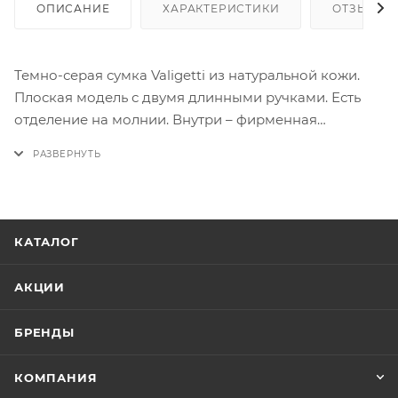
ОПИСАНИЕ
ХАРАКТЕРИСТИКИ
ОТЗЫВЫ
Темно-серая сумка Valigetti из натуральной кожи.
Плоская модель с двумя длинными ручками. Есть
отделение на молнии. Внутри – фирменная
подкладка, карман на молнии и два накладных
кармана. Перегородка с карманом на молнии
образует еще один накладной карман. На задней
стороне предусмотрен карман на молнии. Узкое
дно с металлическими ножками защищает от
КАТАЛОГ
износа. По бокам – декоративные молнии-
раздвижки.
АКЦИИ
БРЕНДЫ
КОМПАНИЯ