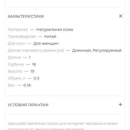
ХАРАКТЕРИСТИКИ
Материал
—
Натуральная кожа
Производство
—
Китай
Для кого
—
Для женщин
Длина плечевого ремня (см)
—
Длинный, Регулируемый
Длина
—
1
Глубина
—
16
Высота
—
19
Объем, л
—
0.3
Вес
—
0.16
УСЛОВИЯ ГАРАНТИИ
Цена действительна только для интернет-магазина и может
отличаться от цен в розничных магазинах