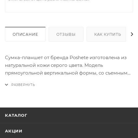
ОПИСАНИЕ
ОТЗЫВЫ
КАК КУПИТЬ
Сумка-планшет от бренда Poshete изготовлена из
натуральной кожи серого цвета. Модель
прямоугольной вертикальной формы, со съемным
пл ечевым ремнем. На передней стороне – три
кармана на молнии, на задней – карман на молнии.
Фурнитура серебристого цвета.
КАТАЛОГ
АКЦИИ