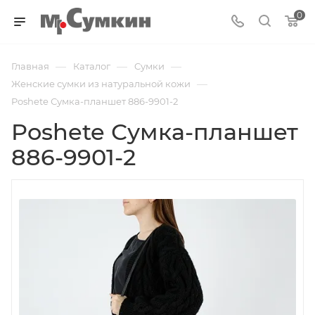
0
—
—
—
Главная
Каталог
Cумки
—
Женские сумки из натуральной кожи
Poshete Сумка-планшет 886-9901-2
Poshete Сумка-планшет
886-9901-2