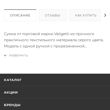
ОПИСАНИЕ
ОТЗЫВЫ
КАК КУПИТЬ
Сумка от торговой марки Valigetti из прочного
практичного текстильного материала серого цвета.
Модель с одной ручкой с прорезиненной
накладкой и несъемным регулируемым плечевым
ремнем. Два отделения на молнии, с фирменной
подкладкой. В заднем отделении – карман на
молнии. На лицевой стороне – три кармана на
молнии.
КАТАЛОГ
АКЦИИ
БРЕНДЫ