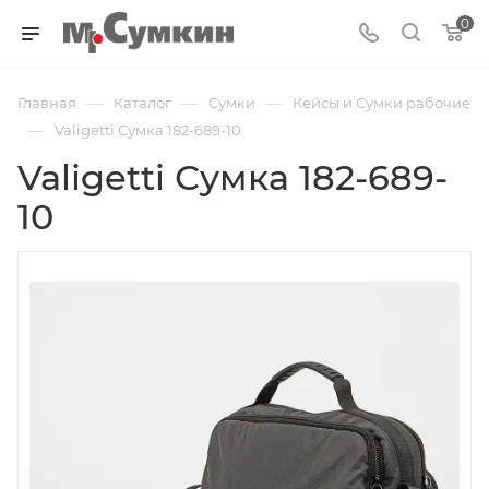
0
—
—
—
Главная
Каталог
Cумки
Кейсы и Сумки рабочие
—
Valigetti Сумка 182-689-10
Valigetti Сумка 182-689-
10