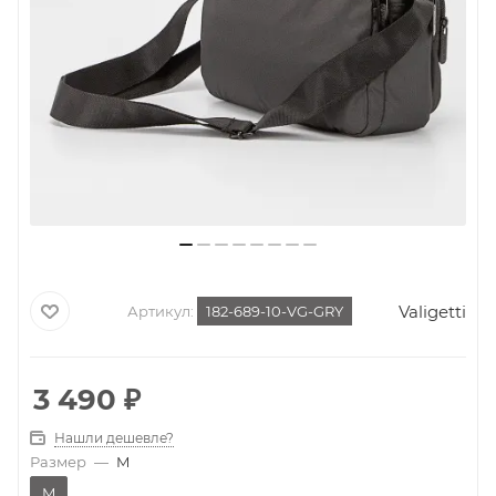
Valigetti
Артикул:
182-689-10-VG-GRY
3 490
₽
Нашли дешевле?
Размер
—
M
M