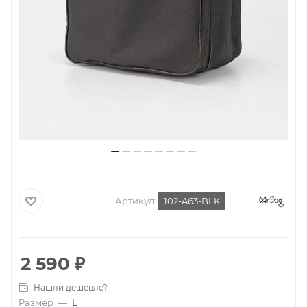
Артикул:
102-A63-BLK
2 590
₽
Нашли дешевле?
Размер
—
L