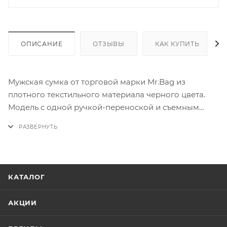
ОПИСАНИЕ
ОТЗЫВЫ
КАК КУПИТЬ
Мужская сумка от торговой марки Mr.Bag из
плотного текстильного материала черного цвета.
Модель с одной ручкой-переноской и съемным
регулируемым плечевым ремнем. Два отделения на
молнии, с текстильной подкладкой. На лицевой
стороне - четыре кармана на молнии.
КАТАЛОГ
АКЦИИ