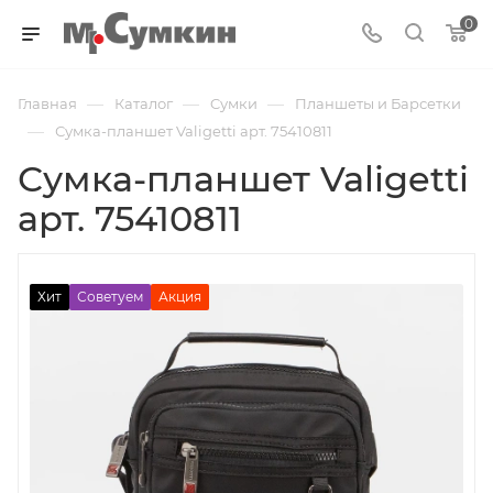
0
—
—
—
Главная
Каталог
Cумки
Планшеты и Барсетки
—
Сумка-планшет Valigetti арт. 75410811
Сумка-планшет Valigetti
арт. 75410811
Хит
Советуем
Акция