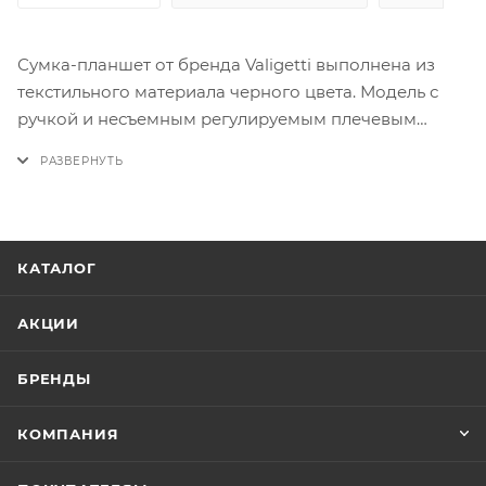
Сумка-планшет от бренда Valigetti выполнена из
текстильного материала черного цвета. Модель с
ручкой и несъемным регулируемым плечевым
ремнем. Отделение на молнии. Внутри: текстильная
подкладка. На лицевой стороне — четыре кармана
на молнии. На задней стороне — карман на молнии.
КАТАЛОГ
АКЦИИ
БРЕНДЫ
КОМПАНИЯ