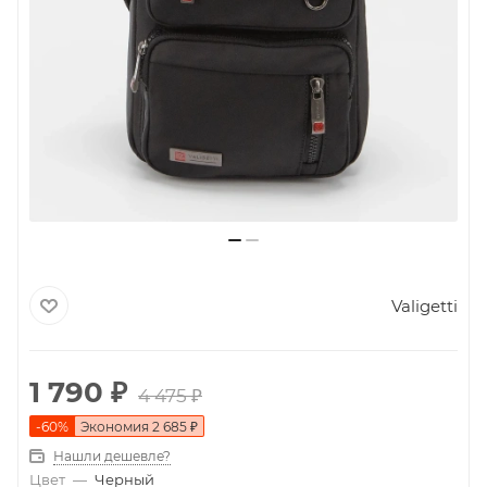
Valigetti
1 790
₽
4 475
₽
-
60
%
Экономия
2 685
₽
Нашли дешевле?
Цвет
—
Черный