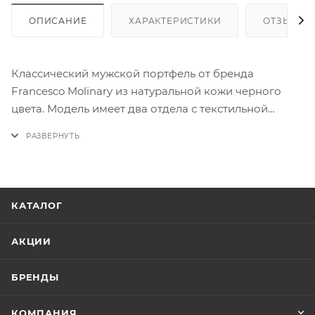
ОПИСАНИЕ
ХАРАКТЕРИСТИКИ
ОТЗЫВЫ
Классический мужской портфель от бренда
Francesco Molinary из натуральной кожи черного
цвета. Модель имеет два отдела с текстильной
отделкой, разделенных средником на молнии,
закрывается на крышку с серебристым
металлическим замком-щеколдой. Внутри
несколько прорезных карманов под молнией и
накладных карманов без застежки, карман на
КАТАЛОГ
молнии с задней внешней стороны. Фурнитура и
ножки на дне портфеля металлические
АКЦИИ
серебристого цвета. В комплекте съемный
регулируемый кожаный ремень на плечо.
БРЕНДЫ
КОМПАНИЯ