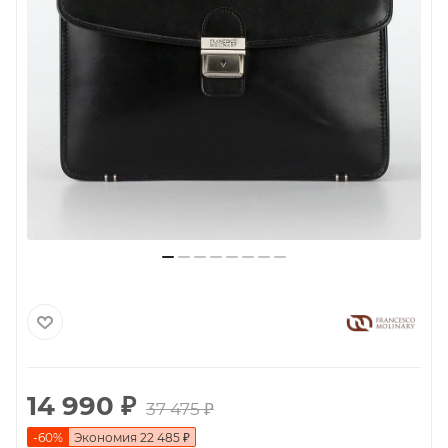
14 990
₽
37 475
₽
-
60
%
Экономия
22 485
₽