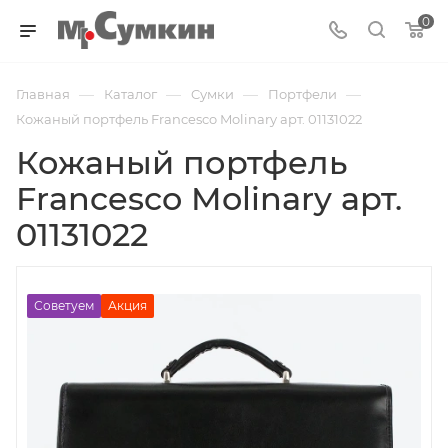
0
—
—
—
—
Главная
Каталог
Cумки
Портфели
Кожаный портфель Francesco Molinary арт. 01131022
Кожаный портфель
Francesco Molinary арт.
01131022
Советуем
Акция