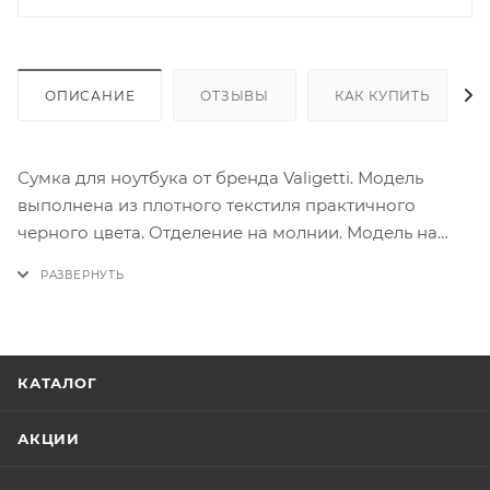
ОПИСАНИЕ
ОТЗЫВЫ
КАК КУПИТЬ
Сумка для ноутбука от бренда Valigetti. Модель
выполнена из плотного текстиля практичного
черного цвета. Отделение на молнии. Модель на
двух удобных ручках для переноса. Дополнена
съемным регулируемым плечевым ремнем. На
лицевой и задней стороне - карман на молнии.
КАТАЛОГ
АКЦИИ