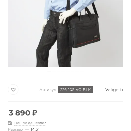
Valigetti
Артикул:
226-105-VG-BLK
3 890
₽
Нашли дешевле?
Размер
—
14,5"