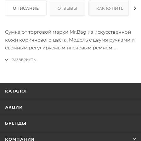
ОПИСАНИЕ
ОТЗЫВЫ
КАК КУПИТЬ
Сумка от торговой марки Mr.Bag из искусственной
кожи коричневого цвета. Модель с двумя ручками и
съемным регулируемым плечевым ремнем,
выполненным из текстильного материала.
Отделение на молнии. Внутри: текстильная
подкладка, карман на молнии, накладной карман с
уплотненной стенкой для ноутбука. На лицевой и
задней сторонах – карман на молнии. Размер
КАТАЛОГ
подходит под документы формата А4.
АКЦИИ
БРЕНДЫ
КОМПАНИЯ