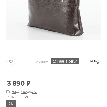
Артикул:
271-668-1-DBW
3 890
₽
Нашли дешевле?
Размер
—
XL
XL