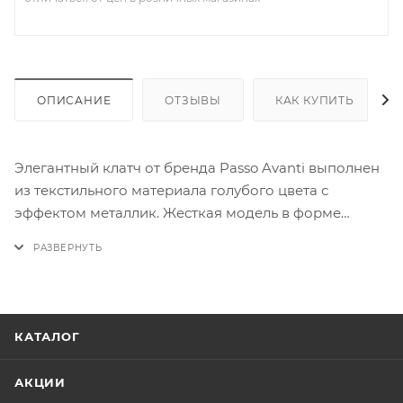
ОПИСАНИЕ
ОТЗЫВЫ
КАК КУПИТЬ
Элегантный клатч от бренда Passo Avanti выполнен
из текстильного материала голубого цвета с
эффектом металлик. Жесткая модель в форме
футляра, со съемной серебристой цепочкой.
Закрывается клапаном на магнитной кнопке.
Клапан декорирован мерцающими блестками.
Внутри: текстильная подкладка и накладной
карман.
КАТАЛОГ
АКЦИИ