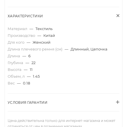
ХАРАКТЕРИСТИКИ
Материал
—
Текстиль
Производство
—
Китай
Для кого
—
Женский
Длина плечевого ремня (см)
—
Длинный, Цепочка
Длина
—
6
Глубина
—
22
Высота
—
11
Объем, л
—
1.45
Вес
—
0.18
УСЛОВИЯ ГАРАНТИИ
Цена действительна только для интернет-магазина и может
отличаться от цен в розничных магазинах