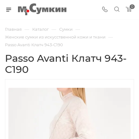
0
—
—
—
Главная
Каталог
Cумки
—
Женские сумки из искусственной кожи и ткани
Passo Avanti Клатч 943-C190
Passo Avanti Клатч 943-
C190