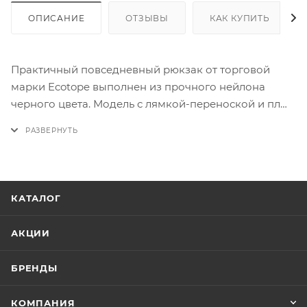
ОПИСАНИЕ
ОТЗЫВЫ
КАК КУПИТЬ
Практичный повседневный рюкзак от торговой
марки Ecotope выполнен из прочного нейлона
черного цвета. Модель с лямкой-переноской и пл
ечевыми лямками черного цвета. Отделение на
молнии с крупными пуллерами. На передней
стороне – вертикальный карман на скрытой молнии,
декоративная надпись «The S-Bags».
КАТАЛОГ
АКЦИИ
БРЕНДЫ
КОМПАНИЯ