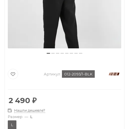
Артикул:
012-2093/1-BLK
2 490
₽
Нашли дешевле?
Размер
—
L
L