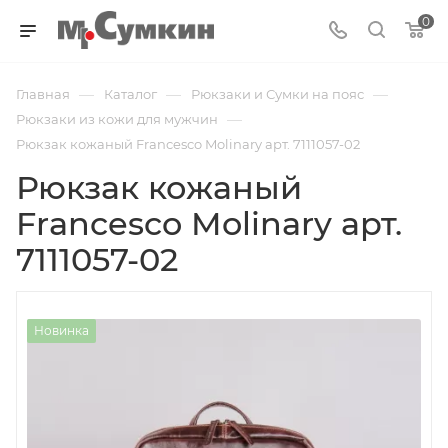
0
—
—
—
Главная
Каталог
Рюкзаки и Сумки на пояс
—
Рюкзаки из кожи для мужчин
Рюкзак кожаный Francesco Molinary арт. 7111057-02
Рюкзак кожаный
Francesco Molinary арт.
7111057-02
Новинка