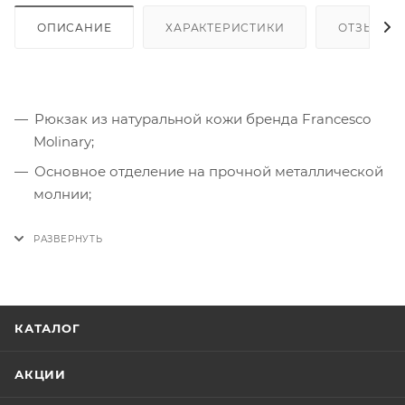
ОПИСАНИЕ
ХАРАКТЕРИСТИКИ
ОТЗЫВЫ
Рюкзак из натуральной кожи бренда Francesco
Molinary;
Основное отделение на прочной металлической
молнии;
Спереди накладной карман на молнии и
дополнительный кармашек на молнии;
Сзади карман на молнии;
Внутри отделение для ноутбука 13'-15' и глубокий
карман на молнии.
КАТАЛОГ
АКЦИИ