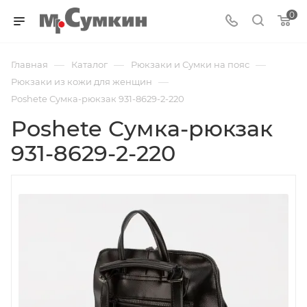
0
—
—
—
Главная
Каталог
Рюкзаки и Сумки на пояс
—
Рюкзаки из кожи для женщин
Poshete Сумка-рюкзак 931-8629-2-220
Poshete Сумка-рюкзак
931-8629-2-220