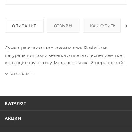
ОПИСАНИЕ
ОТЗЫВЫ
КАК КУПИТЬ
Сумка-рюкзак от торговой марки Poshete из
натуральной кожи зеленого цвета с тиснением под
крокодиловую кожу. Модель с лямкой-переноской и
плечевым ремнем, который при стягивании
превращается в плечевые лямки. Отделение на
молнии по трем сторонам, что обеспечивает
комфортный доступ. Внутри: текстильная подкладка,
средник и карман на молнии, два накладных
КАТАЛОГ
кармана. На лицевой стороне - два вертикальных
кармана на молнии. На задней стороне - карман на
АКЦИИ
молнии.