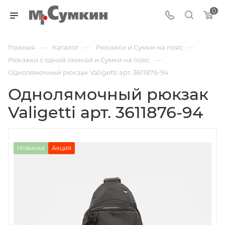
0
—
—
—
Главная
Каталог
Рюкзаки и Сумки на пояс
—
Рюкзаки с одной лямкой и Сумки на пояс
Однолямочный рюкзак Valigetti арт. 3611876-94
Однолямочный рюкзак
Valigetti арт. 3611876-94
Новинка
Акция