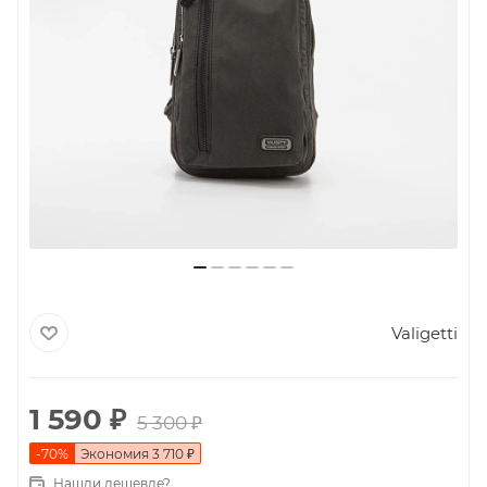
Valigetti
1 590
₽
5 300
₽
-
70
%
Экономия
3 710
₽
Нашли дешевле?