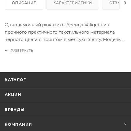
ОПИСАНИЕ
ХАРАКТЕРИСТИКИ
ОТЗЫВЫ
Однолямочный рюкзак от бренда Valigetti из
прочного практичного текстильного материала
черного цвета с принтом в мелкую клетку. Модель с
регулируемой плечевой лямкой с карабином,
благодаря чему рюкзак можно носить как на
правом, так и на левом плече. Отделение на молнии.
Внутри: текстильная подкладка, накладной карман.
На лицевой стороне – два кармана на молнии. На
КАТАЛОГ
задней стороне – карман на молнии.
АКЦИИ
БРЕНДЫ
КОМПАНИЯ