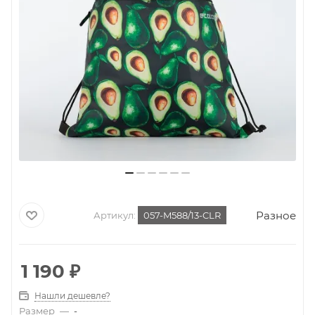
Разное
Артикул:
057-M588/13-CLR
1 190
₽
Нашли дешевле?
Размер
—
-