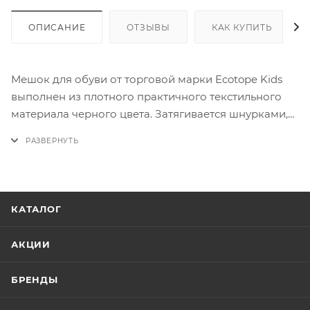
ОПИСАНИЕ
ОТЗЫВЫ
КАК КУПИТЬ
Мешок для обуви от торговой марки Ecotope Kids
выполнен из плотного практичного текстильного
материала черного цвета. Затягивается шнурками,
выполняющими также роль плечевых лямок.
Имеется сетчатая вставка для циркуляции воздуха.
На лицевой стороне – карман на молнии.
КАТАЛОГ
АКЦИИ
БРЕНДЫ