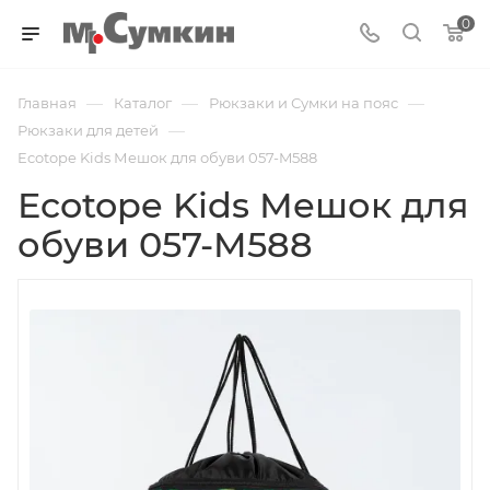
0
—
—
—
Главная
Каталог
Рюкзаки и Сумки на пояс
—
Рюкзаки для детей
Ecotope Kids Мешок для обуви 057-M588
Ecotope Kids Мешок для
обуви 057-M588