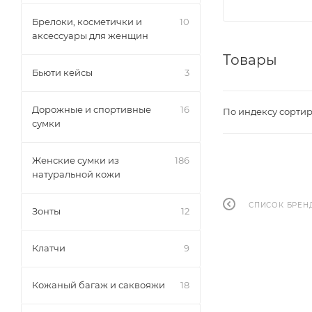
Брелоки, косметички и
10
аксессуары для женщин
Товары
Бьюти кейсы
3
Дорожные и спортивные
16
По индексу сортир
сумки
Женские сумки из
186
натуральной кожи
СПИСОК БРЕН
Зонты
12
Клатчи
9
Кожаный багаж и саквояжи
18