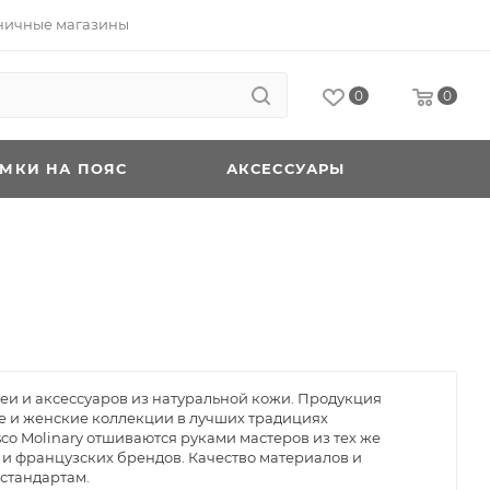
ничные магазины
0
0
УМКИ НА ПОЯС
АКСЕССУАРЫ
и и аксессуаров из натуральной кожи. Продукция
ие и женские коллекции в лучших традициях
co Molinary отшиваются руками мастеров из тех же
 и французских брендов. Качество материалов и
 стандартам.