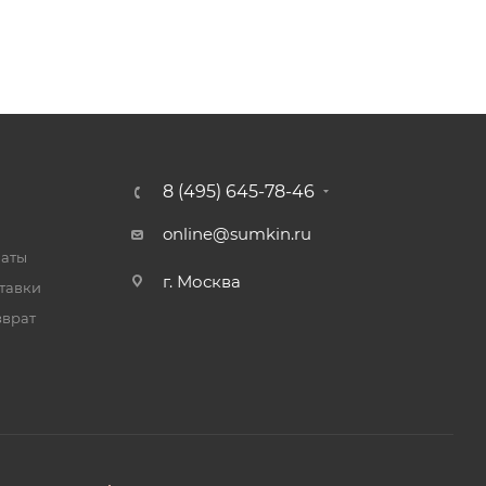
8 (495) 645-78-46
online@sumkin.ru
латы
г. Москва
тавки
зврат