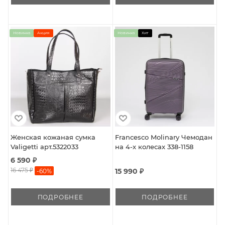
Новинка
Акция
Новинка
Хит
Женская кожаная сумка
Francesco Molinary Чемодан
Valigetti арт.5322033
на 4-х колесах 338-1158
6 590 ₽
16 475 ₽
15 990 ₽
-
60
%
ПОДРОБНЕЕ
ПОДРОБНЕЕ