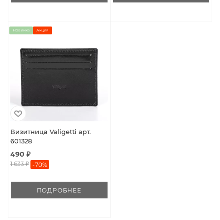
Новинка
Акция
Визитница Valigetti арт.
601328
490 ₽
1 633 ₽
-
70
%
ПОДРОБНЕЕ