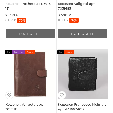
Кошелек Poshete арт. 3914-
Кошелек Valigetti арт.
131
7039185
2 590 ₽
3 590 ₽
8 633 ₽
11 966 ₽
-
70
%
-
70
%
ПОДРОБНЕЕ
ПОДРОБНЕЕ
Хит
Советуем
Акция
Хит
Акция
Кошелек Valigetti арт.
Кошелек Francesco Molinary
30131111
арт. 441667-1012