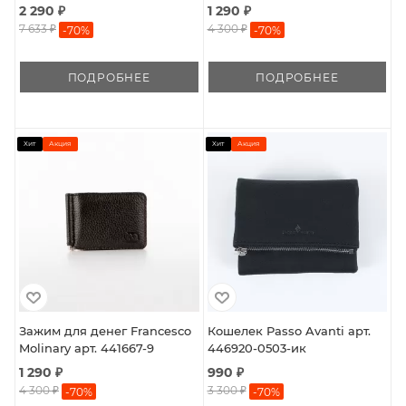
2 290 ₽
1 290 ₽
7 633 ₽
4 300 ₽
-
70
%
-
70
%
ПОДРОБНЕЕ
ПОДРОБНЕЕ
Хит
Акция
Хит
Акция
Зажим для денег Francesco
Кошелек Passo Avanti арт.
Molinary арт. 441667-9
446920-0503-ик
1 290 ₽
990 ₽
4 300 ₽
3 300 ₽
-
70
%
-
70
%