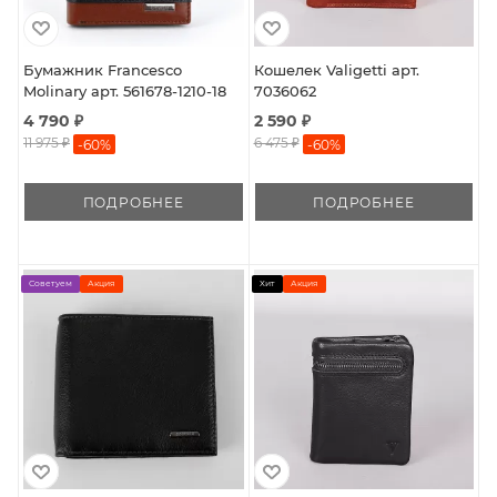
Бумажник Francesco
Кошелек Valigetti арт.
Molinary арт. 561678-1210-18
7036062
4 790 ₽
2 590 ₽
11 975 ₽
6 475 ₽
-
60
%
-
60
%
ПОДРОБНЕЕ
ПОДРОБНЕЕ
Советуем
Акция
Хит
Акция