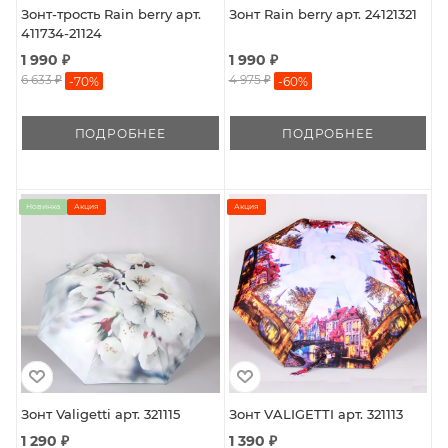
Зонт-трость Rain berry арт.
Зонт Rain berry арт. 24121321
411734-21124
1 990 ₽
1 990 ₽
6 633 ₽
4 975 ₽
-
70
%
-
60
%
ПОДРОБНЕЕ
ПОДРОБНЕЕ
Новинка
Акция
Акция
Зонт Valigetti арт. 321115
Зонт VALIGETTI арт. 321113
1 290 ₽
1 390 ₽