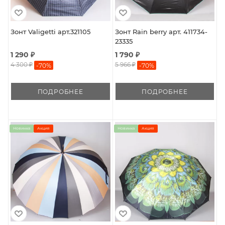
Зонт Valigetti арт.321105
Зонт Rain berry арт. 411734-
23335
1 290 ₽
1 790 ₽
4 300 ₽
5 966 ₽
-
70
%
-
70
%
ПОДРОБНЕЕ
ПОДРОБНЕЕ
Новинка
Акция
Новинка
Акция