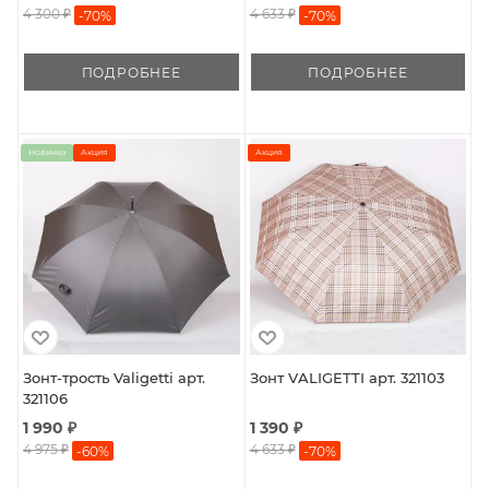
4 300 ₽
4 633 ₽
-
70
%
-
70
%
ПОДРОБНЕЕ
ПОДРОБНЕЕ
Новинка
Акция
Акция
Зонт-трость Valigetti арт.
Зонт VALIGETTI арт. 321103
321106
1 990 ₽
1 390 ₽
4 975 ₽
4 633 ₽
-
60
%
-
70
%